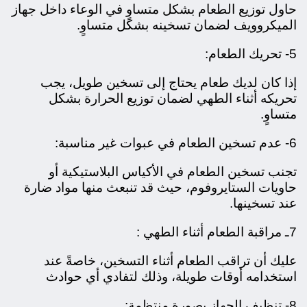
حاول توزيع الطعام بشكل متساوٍ في الوعاء داخل جهاز
الميكروويف لضمان تسخينه بشكل متساوٍ.
5- تحريك الطعام:
إذا كان لديك طعام يحتاج إلى تسخين طويل، يجب
تحريكه أثناء الطهي لضمان توزيع الحرارة بشكل
متساوٍ.
6- عدم تسخين الطعام في عبوات غير مناسبة:
تجنب تسخين الطعام في الأكياس البلاستيكية أو
حاويات الستايروفوم، حيث قد تنبعث منها مواد ضارة
عند تسخينها.
7ـ مراقبة الطعام أثناء الطهي :
عليك أن تراقب الطعام أثناء التسخين، خاصةً عند
استخدامه أوقات طويلة، وذلك لتفادي أي حوادث
8- تنظيف الجهاز بصورة منتظمة: